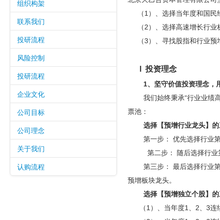
组织构架
（
1
）、选择当年度和国民
联系我们
（
2
）、选择高速增长行业
投研流程
（
3
）、寻找股指和行业预
风险控制
l 投资
理念
投研流程
1、坚守价值投资理念，
企业文化
我们始终秉承“行业业绩
公司目标
票池：
选择【预增行业龙头】的
公司理念
第一步： 优先选择行业第
关于我们
第二步： 随后选择行业
认购流程
第三步：
最后选择行业
预增板块龙头。
选择【预增独立个股】的
（
1
）、当年度
1
、
2
、
3
连