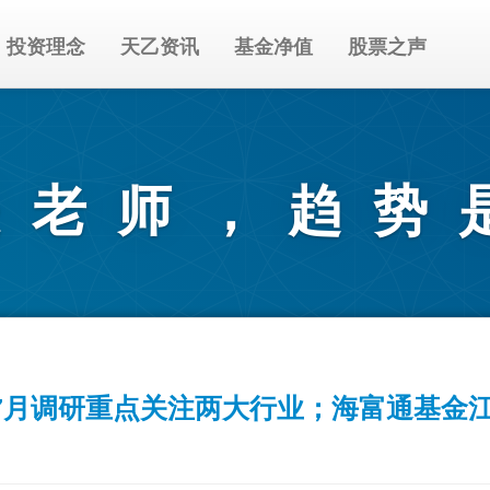
核心
投资理念
天乙资讯
基金净值
股票之声
竞争
力突
出的
是老师，趋势
知名
投资
机
构。
7月调研重点关注两大行业；海富通基金